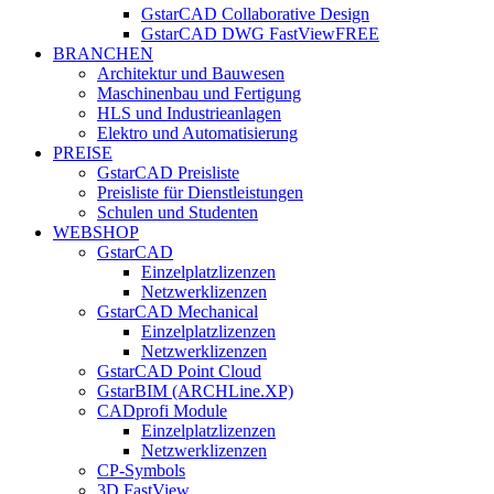
GstarCAD Collaborative Design
GstarCAD DWG FastView
FREE
BRANCHEN
Architektur und Bauwesen
Maschinenbau und Fertigung
HLS und Industrieanlagen
Elektro und Automatisierung
PREISE
GstarCAD Preisliste
Preisliste für Dienstleistungen
Schulen und Studenten
WEBSHOP
GstarCAD
Einzelplatzlizenzen
Netzwerklizenzen
GstarCAD Mechanical
Einzelplatzlizenzen
Netzwerklizenzen
GstarCAD Point Cloud
GstarBIM (ARCHLine.XP)
CADprofi Module
Einzelplatzlizenzen
Netzwerklizenzen
CP-Symbols
3D FastView