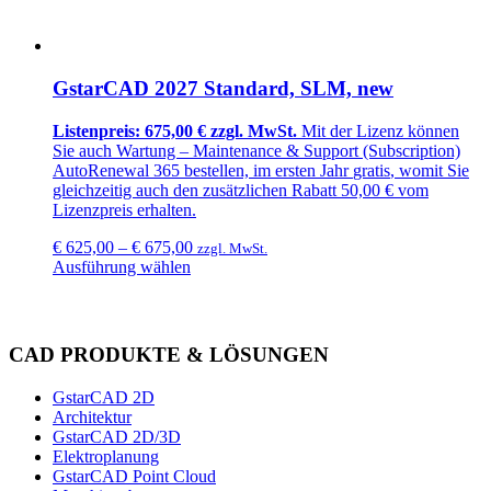
GstarCAD 2027 Standard, SLM, new
Listenpreis: 675,00 € zzgl. MwSt.
Mit der Lizenz können
Sie auch Wartung –
Maintenance & Support (Subscription)
AutoRenewal 365
bestellen, im ersten Jahr
gratis
, womit Sie
gleichzeitig auch den zusätzlichen
Rabatt 50,00 €
vom
Lizenzpreis erhalten.
€
625,00
–
€
675,00
zzgl. MwSt.
Ausführung wählen
CAD PRODUKTE & LÖSUNGEN
GstarCAD 2D
Architektur
GstarCAD 2D/3D
Elektroplanung
GstarCAD Point Cloud