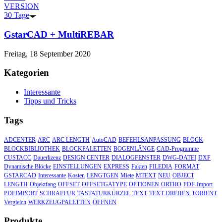
VERSION
30 Tage
GstarCAD + MultiREBAR
Freitag, 18 September 2020
Kategorien
Interessante
Tipps und Tricks
Tags
ADCENTER
ARC
ARC LENGTH
AutoCAD
BEFEHLSANPASSUNG
BLOCK
BLOCKBIBLIOTHEK
BLOCKPALETTEN
BOGENLÄNGE
CAD-Programme
CUSTACC
Dauerlizenz
DESIGN CENTER
DIALOGFENSTER
DWG-DATEI
DXF
Dynamische Blöcke
EINSTELLUNGEN
EXPRESS
Fakten
FILEDIA
FORMAT
GSTARCAD
Interessante
Kosten
LENGTGEN
Miete
MTEXT
NEU
OBJECT
LENGTH
Objektfang
OFFSET
OFFSETGATYPE
OPTIONEN
ORTHO
PDF-Import
PDFIMPORT
SCHRAFFUR
TASTATURKÜRZEL
TEXT
TEXT DREHEN
TORIENT
Vergleich
WERKZEUGPALETTEN
ÖFFNEN
Produkte