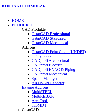
KONTAKTFORMULAR
HOME
PRODUKTE
CAD Produkte
GstarCAD
Professional
GstarCAD
Standard
GstarCAD Mechanical
Add-ons
GstarCAD Point Cloud (UNDET)
CP Symbols
CADprofi Architectural
CADprofi Electrical
CADprofi HVAC & Piping
CADprofi Mechanical
Spatial Manager
ARTISAN Renderer
Externe Add-ons
MultiSTEEL
MultiREBAR
ArchTools
TcpMDT
GstarCAD