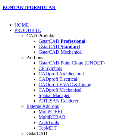
KONTAKTFORMULAR
HOME
PRODUKTE
CAD Produkte
GstarCAD
Professional
GstarCAD
Standard
GstarCAD Mechanical
Add-ons
GstarCAD Point Cloud (UNDET)
CP Symbols
CADprofi Architectural
CADprofi Electrical
CADprofi HVAC & Piping
CADprofi Mechanical
Spatial Manager
ARTISAN Renderer
Externe Add-ons
MultiSTEEL
MultiREBAR
ArchTools
TcpMDT
GstarCAD