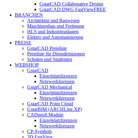
GstarCAD Collaborative Design
GstarCAD DWG FastView
FREE
BRANCHEN
Architektur und Bauwesen
Maschinenbau und Fertigung
HLS und Industrieanlagen
Elektro und Automatisierung
PREISE
GstarCAD Preisliste
Preisliste für Dienstleistungen
Schulen und Studenten
WEBSHOP
GstarCAD
Einzelplatzlizenzen
Netzwerklizenzen
GstarCAD Mechanical
Einzelplatzlizenzen
Netzwerklizenzen
GstarCAD Point Cloud
GstarBIM (ARCHLine.XP)
CADprofi Module
Einzelplatzlizenzen
Netzwerklizenzen
CP-Symbols
3D FastView