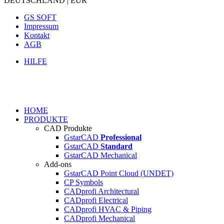
DEUTSCHLAND | EUR
GS SOFT
Impressum
Kontakt
AGB
HILFE
HOME
PRODUKTE
CAD Produkte
GstarCAD
Professional
GstarCAD
Standard
GstarCAD Mechanical
Add-ons
GstarCAD Point Cloud (UNDET)
CP Symbols
CADprofi Architectural
CADprofi Electrical
CADprofi HVAC & Piping
CADprofi Mechanical