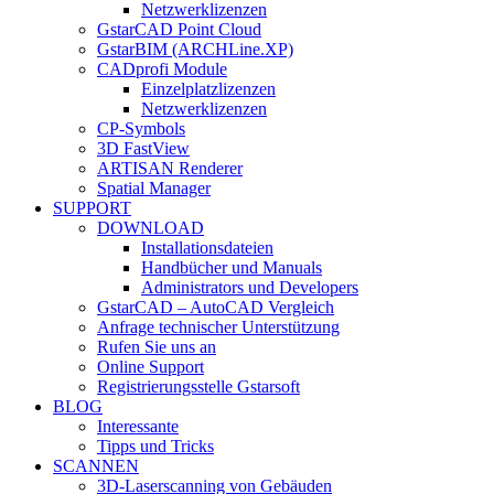
Netzwerklizenzen
GstarCAD Point Cloud
GstarBIM (ARCHLine.XP)
CADprofi Module
Einzelplatzlizenzen
Netzwerklizenzen
CP-Symbols
3D FastView
ARTISAN Renderer
Spatial Manager
SUPPORT
DOWNLOAD
Installationsdateien
Handbücher und Manuals
Administrators und Developers
GstarCAD – AutoCAD Vergleich
Anfrage technischer Unterstützung
Rufen Sie uns an
Online Support
Registrierungsstelle Gstarsoft
BLOG
Interessante
Tipps und Tricks
SCANNEN
3D-Laserscanning von Gebäuden