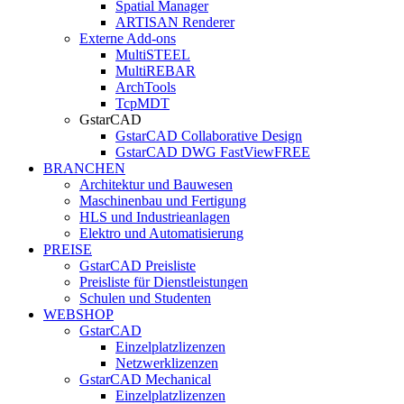
Spatial Manager
ARTISAN Renderer
Externe Add-ons
MultiSTEEL
MultiREBAR
ArchTools
TcpMDT
GstarCAD
GstarCAD Collaborative Design
GstarCAD DWG FastView
FREE
BRANCHEN
Architektur und Bauwesen
Maschinenbau und Fertigung
HLS und Industrieanlagen
Elektro und Automatisierung
PREISE
GstarCAD Preisliste
Preisliste für Dienstleistungen
Schulen und Studenten
WEBSHOP
GstarCAD
Einzelplatzlizenzen
Netzwerklizenzen
GstarCAD Mechanical
Einzelplatzlizenzen