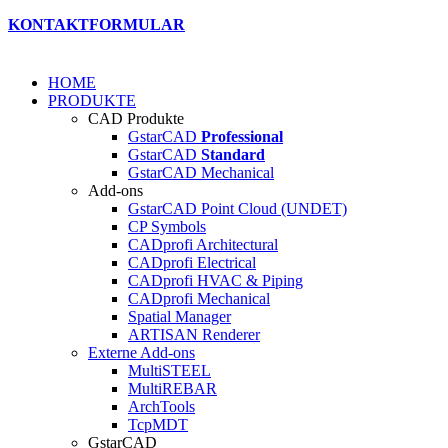
KONTAKTFORMULAR
HOME
PRODUKTE
CAD Produkte
GstarCAD
Professional
GstarCAD
Standard
GstarCAD Mechanical
Add-ons
GstarCAD Point Cloud (UNDET)
CP Symbols
CADprofi Architectural
CADprofi Electrical
CADprofi HVAC & Piping
CADprofi Mechanical
Spatial Manager
ARTISAN Renderer
Externe Add-ons
MultiSTEEL
MultiREBAR
ArchTools
TcpMDT
GstarCAD