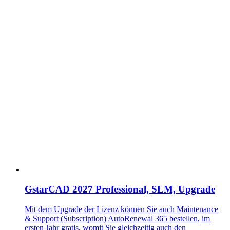
GstarCAD 2027 Professional, SLM, Upgrade
Mit dem Upgrade der Lizenz können Sie auch
Maintenance
& Support (Subscription) AutoRenewal 365
bestellen, im
ersten Jahr
gratis
, womit Sie gleichzeitig auch den