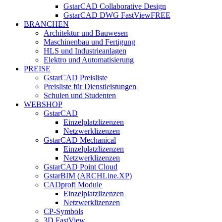
GstarCAD Collaborative Design
GstarCAD DWG FastView
FREE
BRANCHEN
Architektur und Bauwesen
Maschinenbau und Fertigung
HLS und Industrieanlagen
Elektro und Automatisierung
PREISE
GstarCAD Preisliste
Preisliste für Dienstleistungen
Schulen und Studenten
WEBSHOP
GstarCAD
Einzelplatzlizenzen
Netzwerklizenzen
GstarCAD Mechanical
Einzelplatzlizenzen
Netzwerklizenzen
GstarCAD Point Cloud
GstarBIM (ARCHLine.XP)
CADprofi Module
Einzelplatzlizenzen
Netzwerklizenzen
CP-Symbols
3D FastView