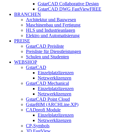
GstarCAD Collaborative Design
GstarCAD DWG FastView
FREE
BRANCHEN
Architektur und Bauwesen
Maschinenbau und Fertigung
HLS und Industrieanlagen
Elektro und Automatisierung
PREISE
GstarCAD Preisliste
Preisliste für Dienstleistungen
Schulen und Studenten
WEBSHOP
GstarCAD
Einzelplatzlizenzen
Netzwerklizenzen
GstarCAD Mechanical
Einzelplatzlizenzen
Netzwerklizenzen
GstarCAD Point Cloud
GstarBIM (ARCHLine.XP)
CADprofi Module
Einzelplatzlizenzen
Netzwerklizenzen
CP-Symbols
3D FastView