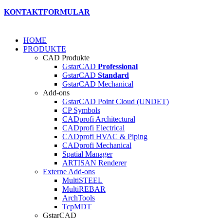
KONTAKTFORMULAR
HOME
PRODUKTE
CAD Produkte
GstarCAD
Professional
GstarCAD
Standard
GstarCAD Mechanical
Add-ons
GstarCAD Point Cloud (UNDET)
CP Symbols
CADprofi Architectural
CADprofi Electrical
CADprofi HVAC & Piping
CADprofi Mechanical
Spatial Manager
ARTISAN Renderer
Externe Add-ons
MultiSTEEL
MultiREBAR
ArchTools
TcpMDT
GstarCAD