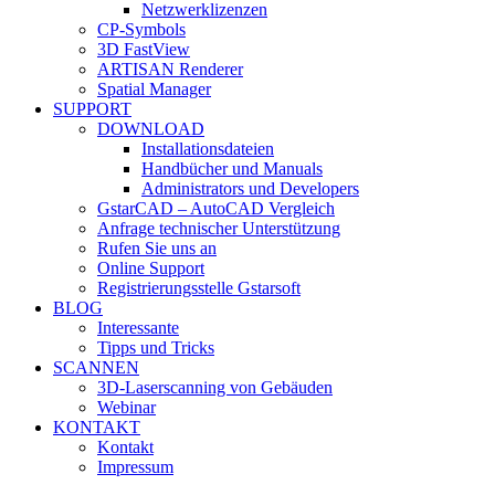
Netzwerklizenzen
CP-Symbols
3D FastView
ARTISAN Renderer
Spatial Manager
SUPPORT
DOWNLOAD
Installationsdateien
Handbücher und Manuals
Administrators und Developers
GstarCAD – AutoCAD Vergleich
Anfrage technischer Unterstützung
Rufen Sie uns an
Online Support
Registrierungsstelle Gstarsoft
BLOG
Interessante
Tipps und Tricks
SCANNEN
3D-Laserscanning von Gebäuden
Webinar
KONTAKT
Kontakt
Impressum