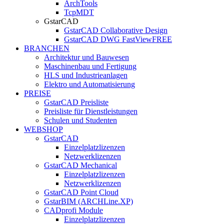
ArchTools
TcpMDT
GstarCAD
GstarCAD Collaborative Design
GstarCAD DWG FastView
FREE
BRANCHEN
Architektur und Bauwesen
Maschinenbau und Fertigung
HLS und Industrieanlagen
Elektro und Automatisierung
PREISE
GstarCAD Preisliste
Preisliste für Dienstleistungen
Schulen und Studenten
WEBSHOP
GstarCAD
Einzelplatzlizenzen
Netzwerklizenzen
GstarCAD Mechanical
Einzelplatzlizenzen
Netzwerklizenzen
GstarCAD Point Cloud
GstarBIM (ARCHLine.XP)
CADprofi Module
Einzelplatzlizenzen