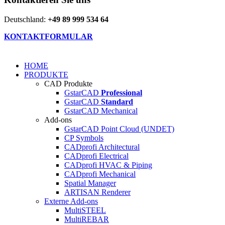
Deutschland:
+49 89 999 534 64
KONTAKTFORMULAR
HOME
PRODUKTE
CAD Produkte
GstarCAD
Professional
GstarCAD
Standard
GstarCAD Mechanical
Add-ons
GstarCAD Point Cloud (UNDET)
CP Symbols
CADprofi Architectural
CADprofi Electrical
CADprofi HVAC & Piping
CADprofi Mechanical
Spatial Manager
ARTISAN Renderer
Externe Add-ons
MultiSTEEL
MultiREBAR