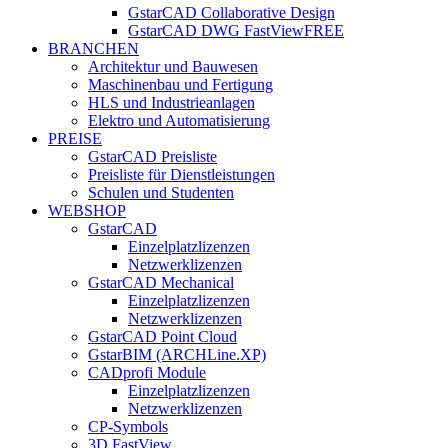
GstarCAD Collaborative Design
GstarCAD DWG FastView
FREE
BRANCHEN
Architektur und Bauwesen
Maschinenbau und Fertigung
HLS und Industrieanlagen
Elektro und Automatisierung
PREISE
GstarCAD Preisliste
Preisliste für Dienstleistungen
Schulen und Studenten
WEBSHOP
GstarCAD
Einzelplatzlizenzen
Netzwerklizenzen
GstarCAD Mechanical
Einzelplatzlizenzen
Netzwerklizenzen
GstarCAD Point Cloud
GstarBIM (ARCHLine.XP)
CADprofi Module
Einzelplatzlizenzen
Netzwerklizenzen
CP-Symbols
3D FastView