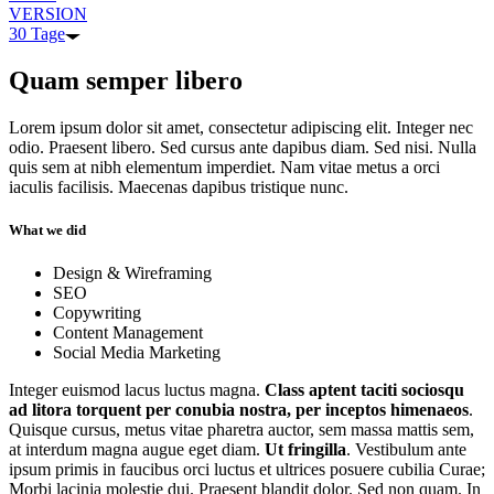
VERSION
30 Tage
Quam semper libero
Lorem ipsum dolor sit amet, consectetur adipiscing elit. Integer nec
odio. Praesent libero. Sed cursus ante dapibus diam. Sed nisi. Nulla
quis sem at nibh elementum imperdiet. Nam vitae metus a orci
iaculis facilisis. Maecenas dapibus tristique nunc.
What we did
Design & Wireframing
SEO
Copywriting
Content Management
Social Media Marketing
Integer euismod lacus luctus magna.
Class aptent taciti sociosqu
ad litora torquent per conubia nostra, per inceptos himenaeos
.
Quisque cursus, metus vitae pharetra auctor, sem massa mattis sem,
at interdum magna augue eget diam.
Ut fringilla
. Vestibulum ante
ipsum primis in faucibus orci luctus et ultrices posuere cubilia Curae;
Morbi lacinia molestie dui. Praesent blandit dolor. Sed non quam. In