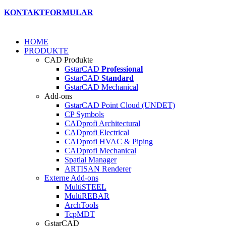
KONTAKTFORMULAR
HOME
PRODUKTE
CAD Produkte
GstarCAD
Professional
GstarCAD
Standard
GstarCAD Mechanical
Add-ons
GstarCAD Point Cloud (UNDET)
CP Symbols
CADprofi Architectural
CADprofi Electrical
CADprofi HVAC & Piping
CADprofi Mechanical
Spatial Manager
ARTISAN Renderer
Externe Add-ons
MultiSTEEL
MultiREBAR
ArchTools
TcpMDT
GstarCAD