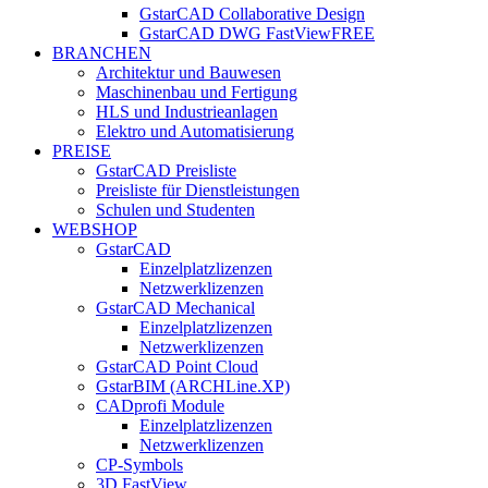
GstarCAD Collaborative Design
GstarCAD DWG FastView
FREE
BRANCHEN
Architektur und Bauwesen
Maschinenbau und Fertigung
HLS und Industrieanlagen
Elektro und Automatisierung
PREISE
GstarCAD Preisliste
Preisliste für Dienstleistungen
Schulen und Studenten
WEBSHOP
GstarCAD
Einzelplatzlizenzen
Netzwerklizenzen
GstarCAD Mechanical
Einzelplatzlizenzen
Netzwerklizenzen
GstarCAD Point Cloud
GstarBIM (ARCHLine.XP)
CADprofi Module
Einzelplatzlizenzen
Netzwerklizenzen
CP-Symbols
3D FastView