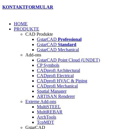
KONTAKTFORMULAR
HOME
PRODUKTE
CAD Produkte
GstarCAD
Professional
GstarCAD
Standard
GstarCAD Mechanical
Add-ons
GstarCAD Point Cloud (UNDET)
CP Symbols
CADprofi Architectural
CADprofi Electrical
CADprofi HVAC & Piping
CADprofi Mechanical
Spatial Manager
ARTISAN Renderer
Externe Add-ons
MultiSTEEL
MultiREBAR
ArchTools
TcpMDT
GstarCAD