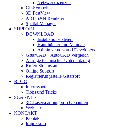
Netzwerklizenzen
CP-Symbols
3D FastView
ARTISAN Renderer
Spatial Manager
SUPPORT
DOWNLOAD
Installationsdateien
Handbücher und Manuals
Administrators und Developers
GstarCAD – AutoCAD Vergleich
Anfrage technischer Unterstützung
Rufen Sie uns an
Online Support
Registrierungsstelle Gstarsoft
BLOG
Interessante
Tipps und Tricks
SCANNEN
3D-Laserscanning von Gebäuden
Webinar
KONTAKT
Kontakt
Impressum