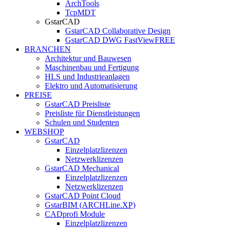
ArchTools
TcpMDT
GstarCAD
GstarCAD Collaborative Design
GstarCAD DWG FastView
FREE
BRANCHEN
Architektur und Bauwesen
Maschinenbau und Fertigung
HLS und Industrieanlagen
Elektro und Automatisierung
PREISE
GstarCAD Preisliste
Preisliste für Dienstleistungen
Schulen und Studenten
WEBSHOP
GstarCAD
Einzelplatzlizenzen
Netzwerklizenzen
GstarCAD Mechanical
Einzelplatzlizenzen
Netzwerklizenzen
GstarCAD Point Cloud
GstarBIM (ARCHLine.XP)
CADprofi Module
Einzelplatzlizenzen