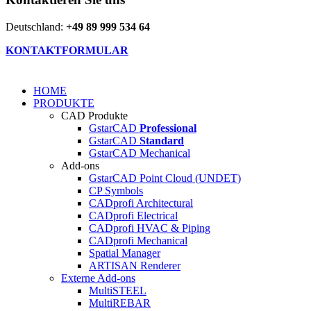
Deutschland:
+49 89 999 534 64
KONTAKTFORMULAR
HOME
PRODUKTE
CAD Produkte
GstarCAD
Professional
GstarCAD
Standard
GstarCAD Mechanical
Add-ons
GstarCAD Point Cloud (UNDET)
CP Symbols
CADprofi Architectural
CADprofi Electrical
CADprofi HVAC & Piping
CADprofi Mechanical
Spatial Manager
ARTISAN Renderer
Externe Add-ons
MultiSTEEL
MultiREBAR