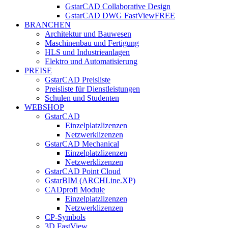
GstarCAD Collaborative Design
GstarCAD DWG FastView
FREE
BRANCHEN
Architektur und Bauwesen
Maschinenbau und Fertigung
HLS und Industrieanlagen
Elektro und Automatisierung
PREISE
GstarCAD Preisliste
Preisliste für Dienstleistungen
Schulen und Studenten
WEBSHOP
GstarCAD
Einzelplatzlizenzen
Netzwerklizenzen
GstarCAD Mechanical
Einzelplatzlizenzen
Netzwerklizenzen
GstarCAD Point Cloud
GstarBIM (ARCHLine.XP)
CADprofi Module
Einzelplatzlizenzen
Netzwerklizenzen
CP-Symbols
3D FastView