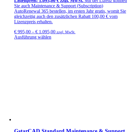
Listenpreis: 1.095,00 € zzgl. MwSt.
Mit der Lizenz können
Sie auch
Maintenance & Support (Subscription)
AutoRenewal 365
bestellen, im ersten Jahr
gratis
, womit Sie
gleichzeitig auch den zusätzlichen
Rabatt 100,00 €
vom
Lizenzpreis erhalten.
€
995,00
–
€
1.095,00
zzgl. MwSt.
Ausführung wählen
GstarCAD Standard Maintenance & Support