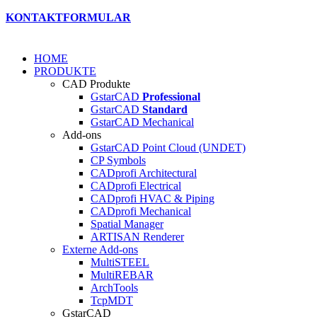
KONTAKTFORMULAR
HOME
PRODUKTE
CAD Produkte
GstarCAD
Professional
GstarCAD
Standard
GstarCAD Mechanical
Add-ons
GstarCAD Point Cloud (UNDET)
CP Symbols
CADprofi Architectural
CADprofi Electrical
CADprofi HVAC & Piping
CADprofi Mechanical
Spatial Manager
ARTISAN Renderer
Externe Add-ons
MultiSTEEL
MultiREBAR
ArchTools
TcpMDT
GstarCAD