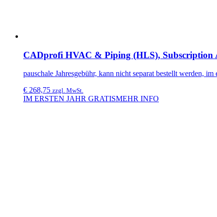
CADprofi HVAC & Piping (HLS), Subscription
pauschale Jahresgebühr, kann nicht separat bestellt werden, im e
€
268,75
zzgl. MwSt.
IM ERSTEN JAHR GRATIS
MEHR INFO