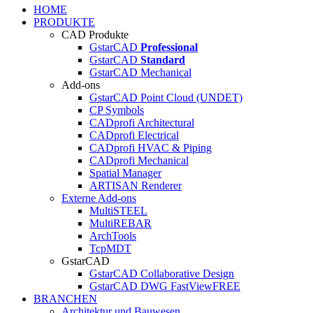
HOME
PRODUKTE
CAD Produkte
GstarCAD
Professional
GstarCAD
Standard
GstarCAD Mechanical
Add-ons
GstarCAD Point Cloud (UNDET)
CP Symbols
CADprofi Architectural
CADprofi Electrical
CADprofi HVAC & Piping
CADprofi Mechanical
Spatial Manager
ARTISAN Renderer
Externe Add-ons
MultiSTEEL
MultiREBAR
ArchTools
TcpMDT
GstarCAD
GstarCAD Collaborative Design
GstarCAD DWG FastView
FREE
BRANCHEN
Architektur und Bauwesen