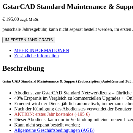
GstarCAD Standard Maintenance & Suppo
€
195,00
zzgl. MwSt.
pauschale Jahresgebühr, kann nicht separat bestellt werden, im ersten 
IM ERSTEN JAHR GRATIS
MEHR INFORMATIONEN
Zusätzliche Information
Beschreibung
GstarCAD Standard Maintenance & Support (Subscription) AutoRenewal 365
Abodienst zur GstarCAD Standard Netzwerklizenz – jährliche 
40% Ersparnis im Vergleich zu kommerziellen Upgrades + Onli
Erneuert wird der Dienst jährlich automatisch, immer zum Jah
Nach der Kündigung des Abodienstes verwendet der Benutzer di
AKTION: erstes Jahr kostenlos (-195 €)
Dieser Abodienst kann nur in Verbindung mit einer neuen Lize
Kann nicht separat bestellt werden;
Allgemeine Geschäftsbedingungen (AGB)