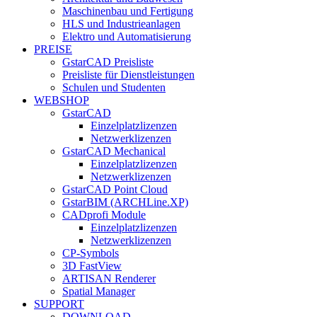
Maschinenbau und Fertigung
HLS und Industrieanlagen
Elektro und Automatisierung
PREISE
GstarCAD Preisliste
Preisliste für Dienstleistungen
Schulen und Studenten
WEBSHOP
GstarCAD
Einzelplatzlizenzen
Netzwerklizenzen
GstarCAD Mechanical
Einzelplatzlizenzen
Netzwerklizenzen
GstarCAD Point Cloud
GstarBIM (ARCHLine.XP)
CADprofi Module
Einzelplatzlizenzen
Netzwerklizenzen
CP-Symbols
3D FastView
ARTISAN Renderer
Spatial Manager
SUPPORT
DOWNLOAD