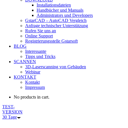
Installationsdateien
Handbücher und Manuals
Administrators und Developers
GstarCAD – AutoCAD Vergleich
Anfrage technischer Unterstützung
Rufen Sie uns an
Online Support
Registrierungsstelle Gstarsoft
BLOG
Interessante
Tipps und Tricks
SCANNEN
3D-Laserscanning von Gebäuden
Webinar
KONTAKT
Kontakt
Impressum
No products in cart.
TEST-
VERSION
30 Tage