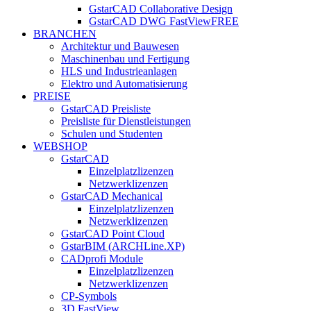
GstarCAD Collaborative Design
GstarCAD DWG FastView
FREE
BRANCHEN
Architektur und Bauwesen
Maschinenbau und Fertigung
HLS und Industrieanlagen
Elektro und Automatisierung
PREISE
GstarCAD Preisliste
Preisliste für Dienstleistungen
Schulen und Studenten
WEBSHOP
GstarCAD
Einzelplatzlizenzen
Netzwerklizenzen
GstarCAD Mechanical
Einzelplatzlizenzen
Netzwerklizenzen
GstarCAD Point Cloud
GstarBIM (ARCHLine.XP)
CADprofi Module
Einzelplatzlizenzen
Netzwerklizenzen
CP-Symbols
3D FastView