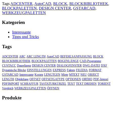
Tags
ADCENTER
,
AutoCAD
,
BLOCK
,
BLOCKBIBLIOTHEK
,
BLOCKPALETTEN
,
DESIGN CENTER
,
GSTARCAD
,
WERKZEUGPALETTEN
Kategorien
Interessante
Tipps und Tricks
Tags
ADCENTER
ARC
ARC LENGTH
AutoCAD
BEFEHLSANPASSUNG
BLOCK
BLOCKBIBLIOTHEK
BLOCKPALETTEN
BOGENLÄNGE
CAD-Programme
CUSTACC
Dauerlizenz
DESIGN CENTER
DIALOGFENSTER
DWG-DATEI
DXF
Dynamische Blöcke
EINSTELLUNGEN
EXPRESS
Fakten
FILEDIA
FORMAT
GSTARCAD
Interessante
Kosten
LENGTGEN
Miete
MTEXT
NEU
OBJECT
LENGTH
Objektfang
OFFSET
OFFSETGATYPE
OPTIONEN
ORTHO
PDF-Import
PDFIMPORT
SCHRAFFUR
TASTATURKÜRZEL
TEXT
TEXT DREHEN
TORIENT
Vergleich
WERKZEUGPALETTEN
ÖFFNEN
Produkte