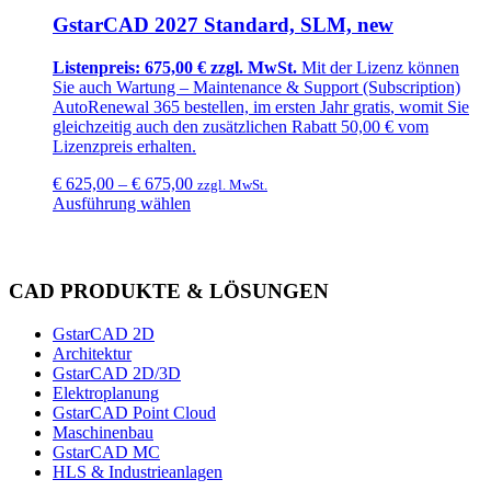
GstarCAD 2027 Standard, SLM, new
Listenpreis: 675,00 € zzgl. MwSt.
Mit der Lizenz können
Sie auch Wartung –
Maintenance & Support (Subscription)
AutoRenewal 365
bestellen, im ersten Jahr
gratis
, womit Sie
gleichzeitig auch den zusätzlichen
Rabatt 50,00 €
vom
Lizenzpreis erhalten.
€
625,00
–
€
675,00
zzgl. MwSt.
Ausführung wählen
CAD PRODUKTE & LÖSUNGEN
GstarCAD 2D
Architektur
GstarCAD 2D/3D
Elektroplanung
GstarCAD Point Cloud
Maschinenbau
GstarCAD MC
HLS & Industrieanlagen