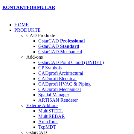
KONTAKTFORMULAR
HOME
PRODUKTE
CAD Produkte
GstarCAD
Professional
GstarCAD
Standard
GstarCAD Mechanical
Add-ons
GstarCAD Point Cloud (UNDET)
CP Symbols
CADprofi Architectural
CADprofi Electrical
CADprofi HVAC & Piping
CADprofi Mechanical
Spatial Manager
ARTISAN Renderer
Externe Add-ons
MultiSTEEL
MultiREBAR
ArchTools
TcpMDT
GstarCAD