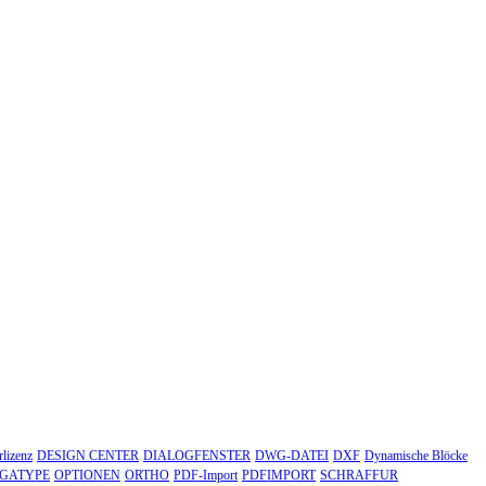
lizenz
DESIGN CENTER
DIALOGFENSTER
DWG-DATEI
DXF
Dynamische Blöcke
TGATYPE
OPTIONEN
ORTHO
PDF-Import
PDFIMPORT
SCHRAFFUR