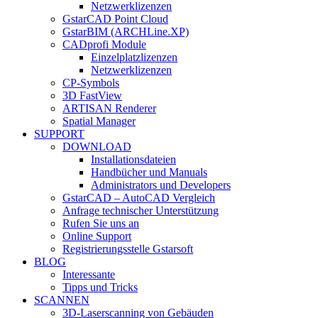
Netzwerklizenzen
GstarCAD Point Cloud
GstarBIM (ARCHLine.XP)
CADprofi Module
Einzelplatzlizenzen
Netzwerklizenzen
CP-Symbols
3D FastView
ARTISAN Renderer
Spatial Manager
SUPPORT
DOWNLOAD
Installationsdateien
Handbücher und Manuals
Administrators und Developers
GstarCAD – AutoCAD Vergleich
Anfrage technischer Unterstützung
Rufen Sie uns an
Online Support
Registrierungsstelle Gstarsoft
BLOG
Interessante
Tipps und Tricks
SCANNEN
3D-Laserscanning von Gebäuden