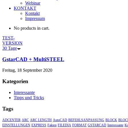
Webinar
KONTAKT
Kontakt
Impressum
No products in cart.
TEST-
VERSION
30 Tage
GstarCAD + MultiSTEEL
Freitag, 18 September 2020
Kategorien
Interessante
Tipps und Tricks
Tags
ADCENTER
ARC
ARC LENGTH
AutoCAD
BEFEHLSANPASSUNG
BLOCK
BLOC
EINSTELLUNGEN
EXPRESS
Fakten
FILEDIA
FORMAT
GSTARCAD
Interessante
Ko