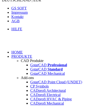
DEUTSCHLAND | EUR
GS SOFT
Impressum
Kontakt
AGB
HILFE
HOME
PRODUKTE
CAD Produkte
GstarCAD
Professional
GstarCAD
Standard
GstarCAD Mechanical
Add-ons
GstarCAD Point Cloud (UNDET)
CP Symbols
CADprofi Architectural
CADprofi Electrical
CADprofi HVAC & Piping
CADprofi Mechanical