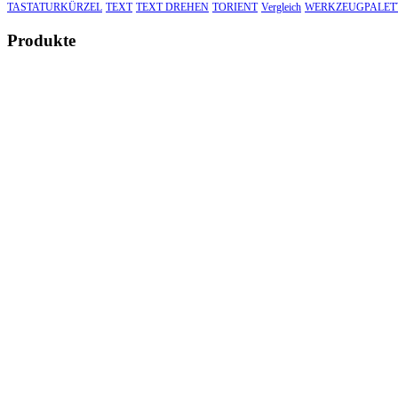
TASTATURKÜRZEL
TEXT
TEXT DREHEN
TORIENT
Vergleich
WERKZEUGPALET
Produkte