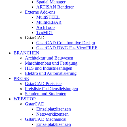
Spatial Manager
ARTISAN Renderer
Externe Add-ons
MultiSTEEL
MultiREBAR
ArchTools
TcpMDT
GstarCAD
GstarCAD Collaborative Design
GstarCAD DWG FastView
FREE
BRANCHEN
Architektur und Bauwesen
Maschinenbau und Fertigung
HLS und Industrieanlagen
Elektro und Automatisierung
PREISE
GstarCAD Preisliste
Preisliste für Dienstleistungen
Schulen und Studenten
WEBSHOP
GstarCAD
Einzelplatzlizenzen
Netzwerklizenzen
GstarCAD Mechanical
Einzelplatzlizenzen