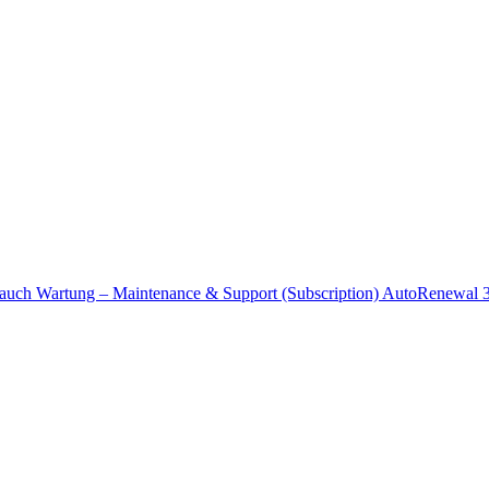
 auch Wartung –
Maintenance & Support (Subscription) AutoRenewal 