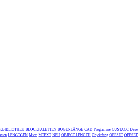
KBIBLIOTHEK
BLOCKPALETTEN
BOGENLÄNGE
CAD-Programme
CUSTACC
Dauer
sten
LENGTGEN
Miete
MTEXT
NEU
OBJECT LENGTH
Objektfang
OFFSET
OFFSE