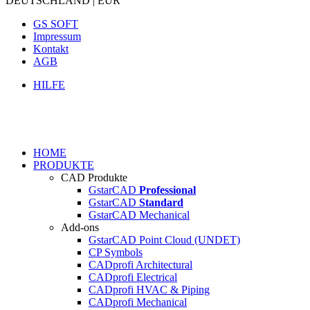
DEUTSCHLAND | EUR
GS SOFT
Impressum
Kontakt
AGB
HILFE
HOME
PRODUKTE
CAD Produkte
GstarCAD
Professional
GstarCAD
Standard
GstarCAD Mechanical
Add-ons
GstarCAD Point Cloud (UNDET)
CP Symbols
CADprofi Architectural
CADprofi Electrical
CADprofi HVAC & Piping
CADprofi Mechanical