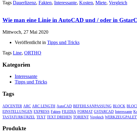
Tags
Dauerlizenz
,
Fakten
,
Interessante
,
Kosten
,
Miete
,
Vergleich
Wie man eine Linie in AutoCAD und / oder in Gstar
Mittwoch, 27 Mai 2020
Veröffentlicht in
Tipps und Tricks
Tags
Line
,
ORTHO
Kategorien
Interessante
Tipps und Tricks
Tags
ADCENTER
ARC
ARC LENGTH
AutoCAD
BEFEHLSANPASSUNG
BLOCK
BLOC
EINSTELLUNGEN
EXPRESS
Fakten
FILEDIA
FORMAT
GSTARCAD
Interessante
Ko
TASTATURKÜRZEL
TEXT
TEXT DREHEN
TORIENT
Vergleich
WERKZEUGPALET
Produkte