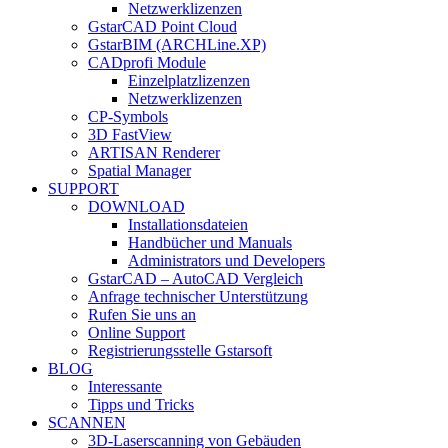
Netzwerklizenzen
GstarCAD Point Cloud
GstarBIM (ARCHLine.XP)
CADprofi Module
Einzelplatzlizenzen
Netzwerklizenzen
CP-Symbols
3D FastView
ARTISAN Renderer
Spatial Manager
SUPPORT
DOWNLOAD
Installationsdateien
Handbücher und Manuals
Administrators und Developers
GstarCAD – AutoCAD Vergleich
Anfrage technischer Unterstützung
Rufen Sie uns an
Online Support
Registrierungsstelle Gstarsoft
BLOG
Interessante
Tipps und Tricks
SCANNEN
3D-Laserscanning von Gebäuden