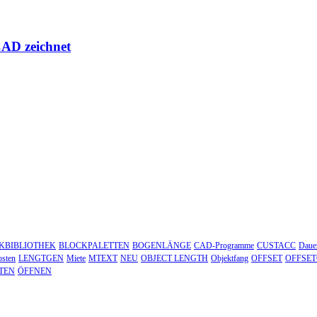
CAD zeichnet
KBIBLIOTHEK
BLOCKPALETTEN
BOGENLÄNGE
CAD-Programme
CUSTACC
Dauer
sten
LENGTGEN
Miete
MTEXT
NEU
OBJECT LENGTH
Objektfang
OFFSET
OFFSE
TEN
ÖFFNEN