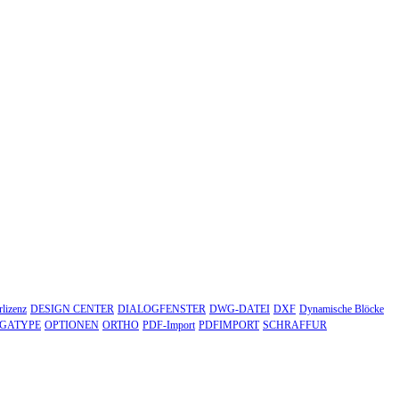
lizenz
DESIGN CENTER
DIALOGFENSTER
DWG-DATEI
DXF
Dynamische Blöcke
TGATYPE
OPTIONEN
ORTHO
PDF-Import
PDFIMPORT
SCHRAFFUR