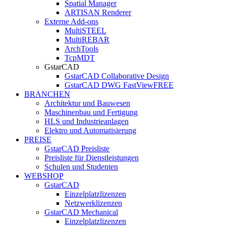
Spatial Manager
ARTISAN Renderer
Externe Add-ons
MultiSTEEL
MultiREBAR
ArchTools
TcpMDT
GstarCAD
GstarCAD Collaborative Design
GstarCAD DWG FastView
FREE
BRANCHEN
Architektur und Bauwesen
Maschinenbau und Fertigung
HLS und Industrieanlagen
Elektro und Automatisierung
PREISE
GstarCAD Preisliste
Preisliste für Dienstleistungen
Schulen und Studenten
WEBSHOP
GstarCAD
Einzelplatzlizenzen
Netzwerklizenzen
GstarCAD Mechanical
Einzelplatzlizenzen