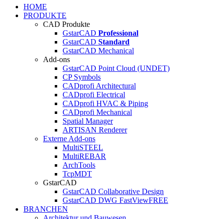
HOME
PRODUKTE
CAD Produkte
GstarCAD
Professional
GstarCAD
Standard
GstarCAD Mechanical
Add-ons
GstarCAD Point Cloud (UNDET)
CP Symbols
CADprofi Architectural
CADprofi Electrical
CADprofi HVAC & Piping
CADprofi Mechanical
Spatial Manager
ARTISAN Renderer
Externe Add-ons
MultiSTEEL
MultiREBAR
ArchTools
TcpMDT
GstarCAD
GstarCAD Collaborative Design
GstarCAD DWG FastView
FREE
BRANCHEN
Architektur und Bauwesen