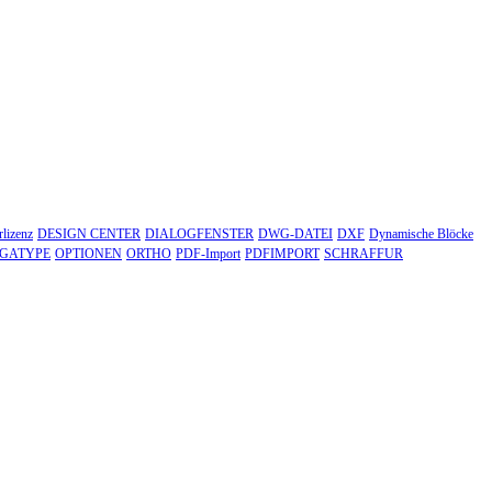
lizenz
DESIGN CENTER
DIALOGFENSTER
DWG-DATEI
DXF
Dynamische Blöcke
TGATYPE
OPTIONEN
ORTHO
PDF-Import
PDFIMPORT
SCHRAFFUR