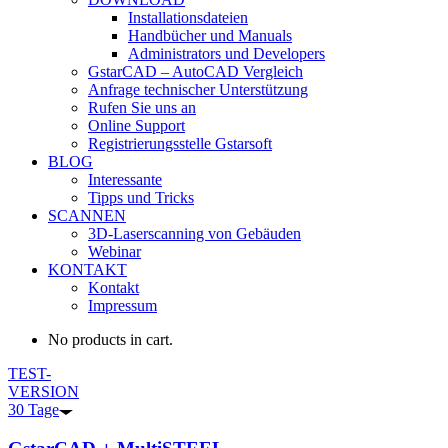
Installationsdateien
Handbücher und Manuals
Administrators und Developers
GstarCAD – AutoCAD Vergleich
Anfrage technischer Unterstützung
Rufen Sie uns an
Online Support
Registrierungsstelle Gstarsoft
BLOG
Interessante
Tipps und Tricks
SCANNEN
3D-Laserscanning von Gebäuden
Webinar
KONTAKT
Kontakt
Impressum
No products in cart.
TEST-
VERSION
30 Tage