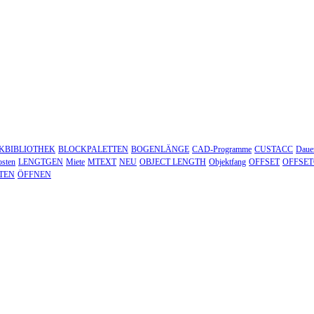
KBIBLIOTHEK
BLOCKPALETTEN
BOGENLÄNGE
CAD-Programme
CUSTACC
Dauer
sten
LENGTGEN
Miete
MTEXT
NEU
OBJECT LENGTH
Objektfang
OFFSET
OFFSE
TEN
ÖFFNEN