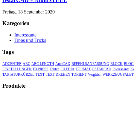
GstarCAD + MultiSTEEL
Freitag, 18 September 2020
Kategorien
Interessante
Tipps und Tricks
Tags
ADCENTER
ARC
ARC LENGTH
AutoCAD
BEFEHLSANPASSUNG
BLOCK
BLOC
EINSTELLUNGEN
EXPRESS
Fakten
FILEDIA
FORMAT
GSTARCAD
Interessante
Ko
TASTATURKÜRZEL
TEXT
TEXT DREHEN
TORIENT
Vergleich
WERKZEUGPALET
Produkte