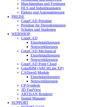
Maschinenbau und Fertigung
HLS und Industrieanlagen
Elektro und Automatisierung
PREISE
GstarCAD Preisliste
Preisliste für Dienstleistungen
Schulen und Studenten
WEBSHOP
GstarCAD
Einzelplatzlizenzen
Netzwerklizenzen
GstarCAD Mechanical
Einzelplatzlizenzen
Netzwerklizenzen
GstarCAD Point Cloud
GstarBIM (ARCHLine.XP)
CADprofi Module
Einzelplatzlizenzen
Netzwerklizenzen
CP-Symbols
3D FastView
ARTISAN Renderer
Spatial Manager
SUPPORT
DOWNLOAD