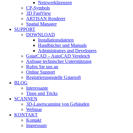
Netzwerklizenzen
CP-Symbols
3D FastView
ARTISAN Renderer
Spatial Manager
SUPPORT
DOWNLOAD
Installationsdateien
Handbücher und Manuals
Administrators und Developers
GstarCAD – AutoCAD Vergleich
Anfrage technischer Unterstützung
Rufen Sie uns an
Online Support
Registrierungsstelle Gstarsoft
BLOG
Interessante
Tipps und Tricks
SCANNEN
3D-Laserscanning von Gebäuden
Webinar
KONTAKT
Kontakt
Impressum