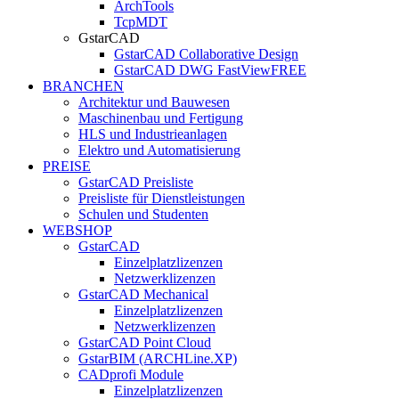
ArchTools
TcpMDT
GstarCAD
GstarCAD Collaborative Design
GstarCAD DWG FastView
FREE
BRANCHEN
Architektur und Bauwesen
Maschinenbau und Fertigung
HLS und Industrieanlagen
Elektro und Automatisierung
PREISE
GstarCAD Preisliste
Preisliste für Dienstleistungen
Schulen und Studenten
WEBSHOP
GstarCAD
Einzelplatzlizenzen
Netzwerklizenzen
GstarCAD Mechanical
Einzelplatzlizenzen
Netzwerklizenzen
GstarCAD Point Cloud
GstarBIM (ARCHLine.XP)
CADprofi Module
Einzelplatzlizenzen