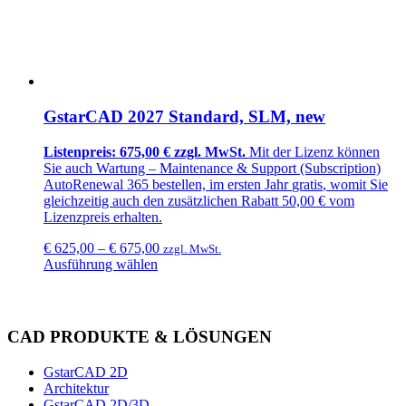
GstarCAD 2027 Standard, SLM, new
Listenpreis: 675,00 € zzgl. MwSt.
Mit der Lizenz können
Sie auch Wartung –
Maintenance & Support (Subscription)
AutoRenewal 365
bestellen, im ersten Jahr
gratis
, womit Sie
gleichzeitig auch den zusätzlichen
Rabatt 50,00 €
vom
Lizenzpreis erhalten.
€
625,00
–
€
675,00
zzgl. MwSt.
Ausführung wählen
CAD PRODUKTE & LÖSUNGEN
GstarCAD 2D
Architektur
GstarCAD 2D/3D