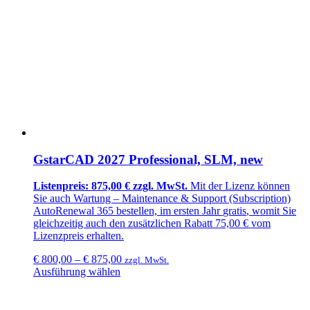
GstarCAD 2027 Professional, SLM, new
Listenpreis: 875,00 € zzgl. MwSt.
Mit der Lizenz können
Sie auch Wartung –
Maintenance & Support (Subscription)
AutoRenewal 365
bestellen, im ersten Jahr
gratis
, womit Sie
gleichzeitig auch den zusätzlichen
Rabatt 75,00 €
vom
Lizenzpreis erhalten.
€
800,00
–
€
875,00
zzgl. MwSt.
Ausführung wählen