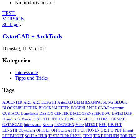
No products in cart.
TEST-
VERSION
30 Tage
GstarCAD + ArchTools
Dienstag, 11 Mai 2021
Kategorien
Interessante
Tipps und Tricks
Tags
ADCENTER
ARC
ARC LENGTH
AutoCAD
BEFEHLSANPASSUNG
BLOCK
BLOCKBIBLIOTHEK
BLOCKPALETTEN
BOGENLÄNGE
CAD-Programme
CUSTACC
Dauerlizenz
DESIGN CENTER
DIALOGFENSTER
DWG-DATEI
DXF
Dynamische Blöcke
EINSTELLUNGEN
EXPRESS
Fakten
FILEDIA
FORMAT
GSTARCAD
Interessante
Kosten
LENGTGEN
Miete
MTEXT
NEU
OBJECT
LENGTH
Objektfang
OFFSET
OFFSETGATYPE
OPTIONEN
ORTHO
PDF-Import
PDFIMPORT
SCHRAFFUR
TASTATURKÜRZEL
TEXT
TEXT DREHEN
TORIENT