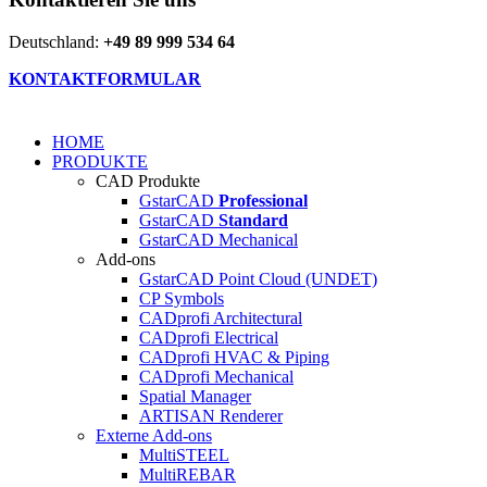
Deutschland:
+49 89 999 534 64
KONTAKTFORMULAR
HOME
PRODUKTE
CAD Produkte
GstarCAD
Professional
GstarCAD
Standard
GstarCAD Mechanical
Add-ons
GstarCAD Point Cloud (UNDET)
CP Symbols
CADprofi Architectural
CADprofi Electrical
CADprofi HVAC & Piping
CADprofi Mechanical
Spatial Manager
ARTISAN Renderer
Externe Add-ons
MultiSTEEL
MultiREBAR